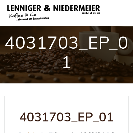
Skip
to
content
4031703_EP_0
1
4031703_EP_01