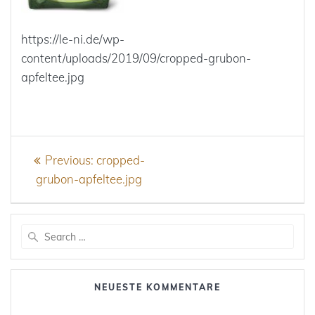
https://le-ni.de/wp-
content/uploads/2019/09/cropped-grubon-
apfeltee.jpg
Beitragsnavigation
Previous
Previous:
cropped-
post:
grubon-apfeltee.jpg
Search
for:
NEUESTE KOMMENTARE