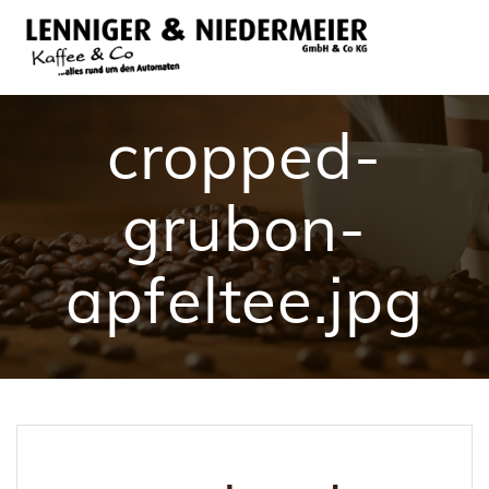
Skip
to
content
cropped-
grubon-
apfeltee.jpg