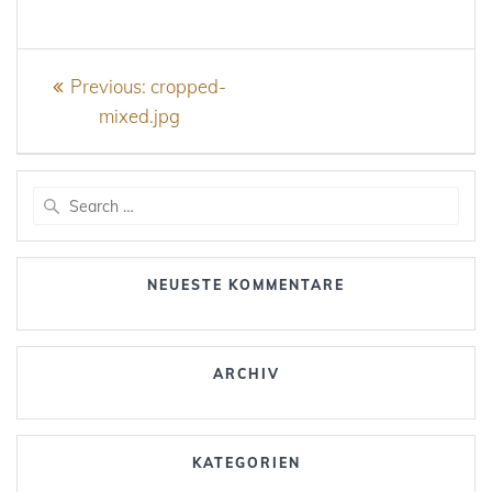
Beitragsnavigation
Previous
Previous:
cropped-
post:
mixed.jpg
Search
for:
NEUESTE KOMMENTARE
ARCHIV
KATEGORIEN