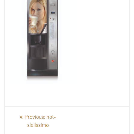
Beitragsnavigation
Previous
Previous:
hot-
post:
sielissimo