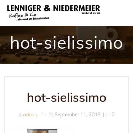
Skip
to
content
hot-sielissimo
hot-sielissimo
admin
September 11, 2019
|
0