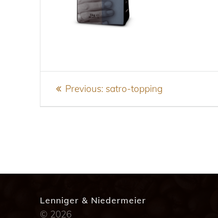
Beitragsnavigation
Previous
Previous:
satro-topping
post:
Lenniger & Niedermeier
© 2026